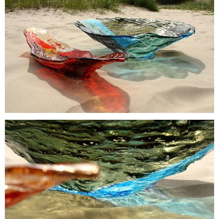
Glas Waschbecken
Duschkabine
Beleuchtung
Glaspanels
Glass Konstruktionen
Glastüren und Wände
Glasmalerei
Geschirr
Auszeichnungen
Tische und Konsolen
DESIGN UND KUNST
GLASS BEHANDLUNG
PROBEN
+371 67 455 145
info@amstudio.lv
FACEBOOK
PINTEREST
INSTAGRAM