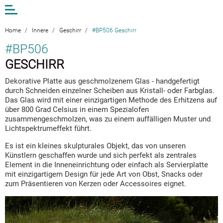
Open
or
close
the
Home
/
Innere
/
Geschirr
/
#BP506 Geschirr
menu
#BP506
GESCHIRR
EN
LV
DE
Dekorative Platte aus geschmolzenem Glas - handgefertigt
durch Schneiden einzelner Scheiben aus Kristall- oder Farbglas.
AM STUDIO
Das Glas wird mit einer einzigartigen Methode des Erhitzens auf
über 800 Grad Celsius in einem Spezialofen
WERKE
zusammengeschmolzen, was zu einem auffälligen Muster und
KONTAKTE
Lichtspektrumeffekt führt.
ANDA MUNKEVICA
Es ist ein kleines skulpturales Objekt, das von unseren
Künstlern geschaffen wurde und sich perfekt als zentrales
ONLINE-SHOP
Element in die Inneneinrichtung oder einfach als Servierplatte
mit einzigartigem Design für jede Art von Obst, Snacks oder
zum Präsentieren von Kerzen oder Accessoires eignet.
ARCHITEKTURGLAS
INNERE
Spiegel