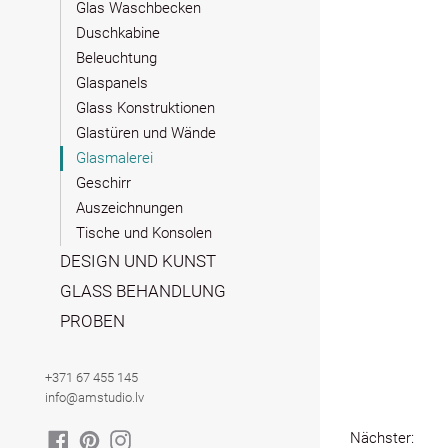
Glas Waschbecken
Duschkabine
Beleuchtung
Glaspanels
Glass Konstruktionen
Glastüren und Wände
Glasmalerei
Geschirr
Auszeichnungen
Tische und Konsolen
DESIGN UND KUNST
GLASS BEHANDLUNG
PROBEN
+371 67 455 145
info@amstudio.lv
FACEBOOK
PINTEREST
INSTAGRAM
Nächster: