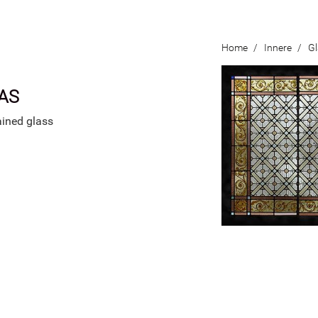
Home
/
Innere
/
Gl
AS
ined glass