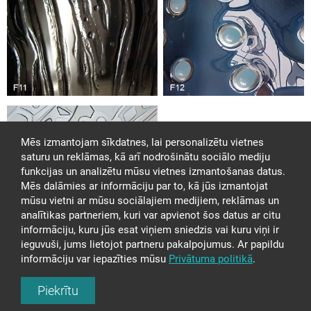
Mēs izmantojam sīkdatnes, lai personalizētu vietnes
saturu un reklāmas, kā arī nodrošinātu sociālo mediju
funkcijas un analizētu mūsu vietnes izmantošanas datus.
Mēs dalāmies ar informāciju par to, kā jūs izmantojat
mūsu vietni ar mūsu sociālajiem medijiem, reklāmas un
analītikas partneriem, kuri var apvienot šos datus ar citu
informāciju, kuru jūs esat viņiem sniedzis vai kuru viņi ir
ieguvuši, jums lietojot partneru pakalpojumus. Ar papildu
informāciju var iepazīties mūsu
Privātuma politikā
.
Nākamais:
Piekrītu
FASETES IZGATAVOŠANA TR097