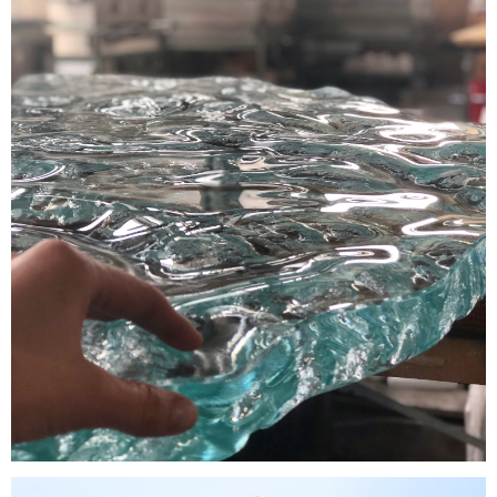
STIKLA TEHNOLOĢIJAS
PARAUGI
+371 67 455 145
info@amstudio.lv
FACEBOOK
PINTEREST
INSTAGRAM
Privātuma Politika