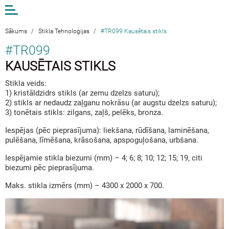
Open
or
close
the
Sākums
/
Stikla Tehnoloģijas
/
#TR099 Kausētais stikls
menu
#TR099
KAUSĒTAIS STIKLS
EN
LV
DE
Stikla veids:
1) kristāldzidrs stikls (ar zemu dzelzs saturu);
AM STUDIO
2) stikls ar nedaudz zaļganu nokrāsu (ar augstu dzelzs saturu);
3) tonētais stikls: zilgans, zaļš, pelēks, bronza.
DARBI
KONTAKTI
Iespējas (pēc pieprasījuma): liekšana, rūdīšana, laminēšana,
pulēšana, līmēšana, krāsošana, apspoguļošana, urbšana.
ANDA MUNKEVICA
Iespējamie stikla biezumi (mm) – 4; 6; 8; 10; 12; 15; 19, citi
E-VEIKALS
biezumi pēc pieprasījuma.
Maks. stikla izmērs (mm) – 4300 x 2000 x 700.
STIKLS EKSTERJERĀ
STIKLS INTERJERĀ
DIZAINS UN MĀKSLA